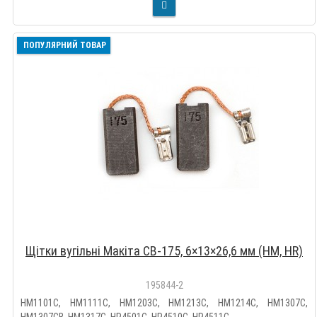
ПОПУЛЯРНИЙ ТОВАР
Щітки вугільні Макіта CB-175, 6×13×26,6 мм (HM, HR)
195844-2
HM1101C, HM1111C, HM1203C, HM1213C, HM1214C, HM1307C,
HM1307CB, HM1317C, HR4501C, HR4510C, HR4511C, ..