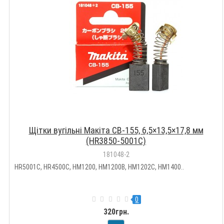
Щітки вугільні Макіта CB-155, 6,5×13,5×17,8 мм
(HR3850-5001C)
181048-2
HR5001C, HR4500C, HM1200, HM1200B, HM1202C, HM1400..
0
320грн.