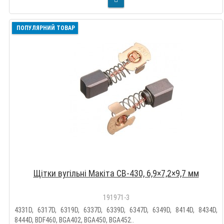
ПОПУЛЯРНИЙ ТОВАР
Щітки вугільні Макіта CB-430, 6,9×7,2×9,7 мм
191971-3
4331D, 6317D, 6319D, 6337D, 6339D, 6347D, 6349D, 8414D, 8434D,
8444D, BDF460, BGA402, BGA450, BGA452..