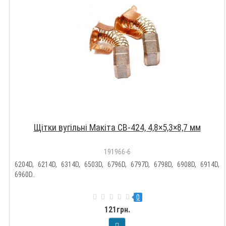
Щітки вугільні Макіта CB-424, 4,8×5,3×8,7 мм
191966-6
6204D, 6214D, 6314D, 6503D, 6796D, 6797D, 6798D, 6908D, 6914D,
6960D..
0
121грн.