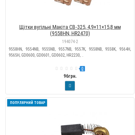
Щітки вугільні Макіта CB-325, 4,9×11×15,8 мм
(9558HN, HR2470)
194074-2
9558HN, 9554NB, 9555NB, 9557NB, 9557K, 9558NB, 9558K, 9564H,
9565H, GD0600, GD0601, GD0602, HR2230, ..
0
96грн.
ПОПУЛЯРНИЙ ТОВАР