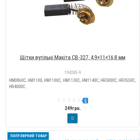
Щітки вугільні Макіта CB-327, 4,9×11×16,8 мм
194285-9
HM0860C, HM1100, HM1100C, HM1130C, HM1140C, HR3000C, HR3550C,
HR4000C..
0
249грн.
ПОПУЛЯРНИЙ ТОВАР