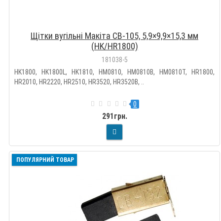
Щітки вугільні Макіта CB-105, 5,9×9,9×15,3 мм
(HK/HR1800)
181038-5
HK1800, HK1800L, HK1810, HM0810, HM0810B, HM0810T, HR1800,
HR2010, HR2220, HR2510, HR3520, HR3520B, ..
0
291грн.
ПОПУЛЯРНИЙ ТОВАР