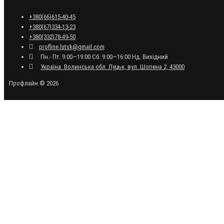
+380(66)615-40-45
+380(67)334-13-23
+380(332)78-49-50
profline.lutsk@gmail.com
Пн.- Пт. 9:00—19:00 Сб. 9:00—16:00 Нд. Вихідний
Україна. Волинська обл. Луцьк, вул. Шопена 2, 43000
Профлайн © 2026