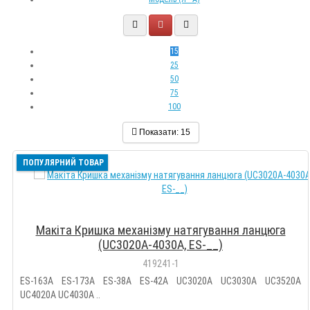
15
25
50
75
100
Показати:
15
ПОПУЛЯРНИЙ ТОВАР
Макіта Кришка механізму натягування ланцюга
(UC3020A-4030A, ES-__)
419241-1
ES-163A ES-173A ES-38A ES-42A UC3020A UC3030A UC3520A
UC4020A UC4030A ..