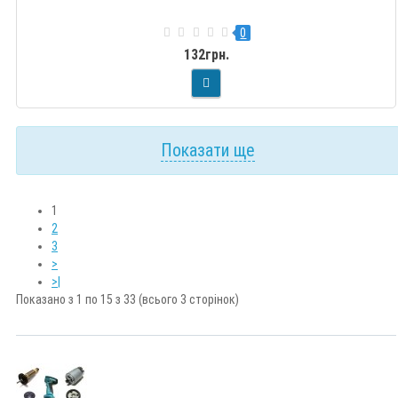
0
132грн.
Показати ще
1
2
3
>
>|
Показано з 1 по 15 з 33 (всього 3 сторінок)