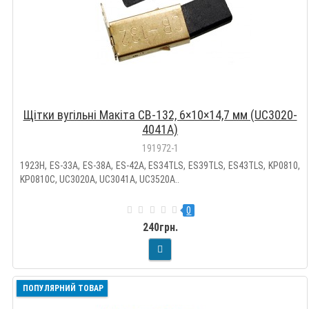
Щітки вугільні Макіта CB-132, 6×10×14,7 мм (UC3020-
4041A)
191972-1
1923H, ES-33A, ES-38A, ES-42A, ES34TLS, ES39TLS, ES43TLS, KP0810,
KP0810C, UC3020A, UC3041A, UC3520A..
0
240грн.
ПОПУЛЯРНИЙ ТОВАР