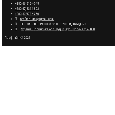
+380(66)615-40-45
+380(67)334-13-23
+380(332)78-49-50
profline.lutsk@gmail.com
Пн.- Пт. 9:00—19:00 Сб. 9:00—16:00 Нд. Вихідний
Україна. Волинська обл. Луцьк, вул. Шопена 2, 43000
Профлайн © 2026