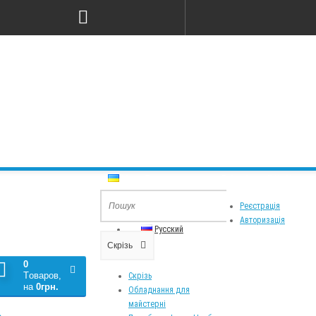
Мова
Особистий Кабінет
Реєстрація
Украинский
Авторизація
Русский
Скрізь
0
Tоваров,
Скрізь
на
0грн.
Обладнання для
майстерні