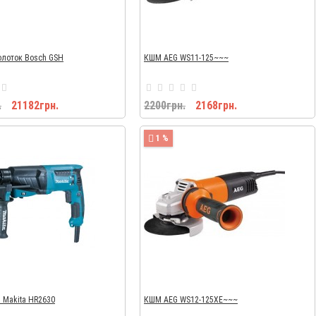
олоток Bosch GSH
КШМ AEG WS11-125~~~
.
21182грн.
2200грн.
2168грн.
1 %
 Makita HR2630
КШМ AEG WS12-125XE~~~