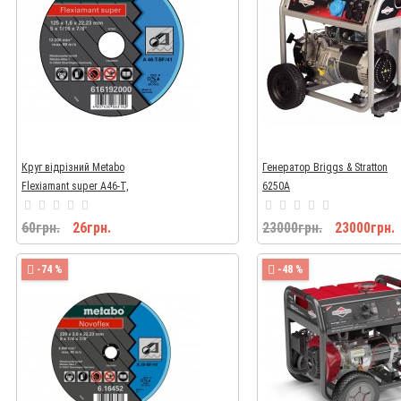
Круг відрізний Metabo
Генератор Briggs & Stratton
Flexiamant super A46-T,
6250А
Ø125×1,6×22,23мм
60грн.
26грн.
23000грн.
23000грн.
-74 %
-48 %