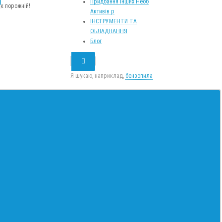
m
Придбання Інших Необ
к порожній!
Активів р
ІНСТРУМЕНТИ ТА
ОБЛАДНАННЯ
Блог
Я шукаю, наприклад,
бензопила