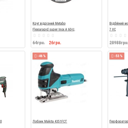
Круг відрізний Metabo
Відбійний м
Flexiarapid super Inox A 60-U,
7 VC
Ø125×1,0×22,23мм
64грн.
26грн.
28988грн
-46 %
-53 %
50
Лобзик Makita 4351FCТ
Перфоратор