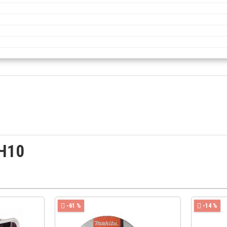
 H10
-61 %
-14 %