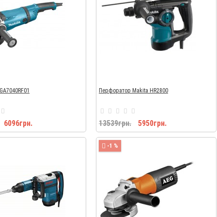
 GA7040RF01
Перфоратор Makita HR2800
6096грн.
13539грн.
5950грн.
-1 %