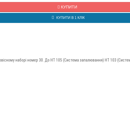
КУПИТИ
КУПИТИ В 1 КЛІК
сервісному наборі номер 30. До HT 105 (Система запалювання) HT 103 (Систе