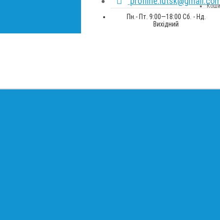
profline.lutsk@gmail.co
Коши
Пн.- Пт. 9:00—18:00 Сб. - Нд.
Вихідний