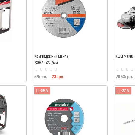
Круг відрізний Makita
КШМ Makita
230х2,5х22,2мм
59грн.
23грн.
7063грн.
-59 %
-27 %