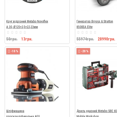
Круг відрізний Metabo Novoflex
Генератор Briggs & Stratton
A 30, Ø125×2,5×22,23мм
8500EA Elite
50грн.
13грн.
55974грн.
28990грн.
-10 %
-20 %
Шліфмашина
Дриль ударний Metabo SBE 6
плоскошліфувальна AEG
Mobile Workshop