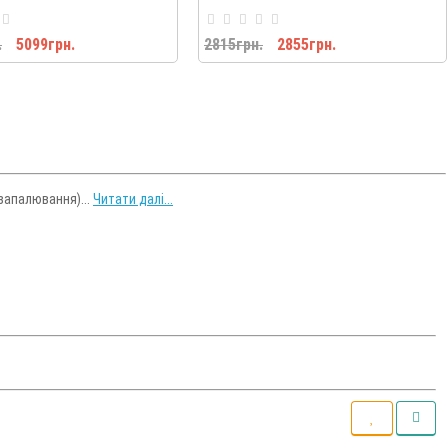
.
5099грн.
2815грн.
2855грн.
 запалювання)...
Читати далі...