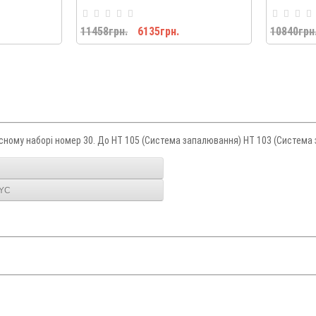
11458грн.
6135грн.
10840грн
рвісному наборі номер 30. До HT 105 (Система запалювання) HT 103 (Система
2YC