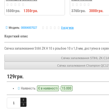
FDS140
1500грн.
1350грн.
3765грн.
3000грн.
Модель:
00004007027
0 відгуків
Короткий опис
Свічка запалювання Stihl ZK H 10 з різьбою 10 х 1,0 мм, доступна в се
Свічка запалювання STIHL ZK C14
Свічка запалювання Champion QC1
129грн.
Наявність:
Є в наявності
15.000