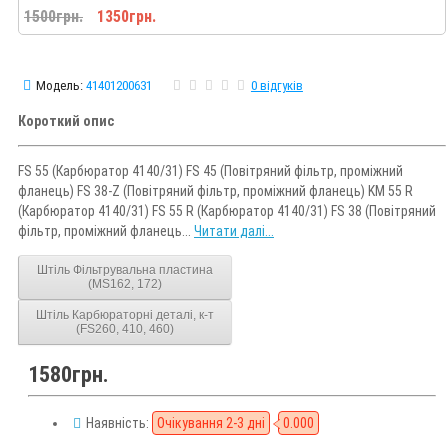
1500грн.
1350грн.
Модель:
41401200631
0 відгуків
Короткий опис
FS 55 (Карбюратор 4140/31) FS 45 (Повітряний фільтр, проміжний
фланець) FS 38-Z (Повітряний фільтр, проміжний фланець) KM 55 R
(Карбюратор 4140/31) FS 55 R (Карбюратор 4140/31) FS 38 (Повітряний
фільтр, проміжний фланець...
Читати далі...
Штіль Фільтрувальна пластина
(MS162, 172)
Штіль Карбюраторні деталі, к-т
(FS260, 410, 460)
1580грн.
Наявність:
Очікування 2-3 дні
0.000