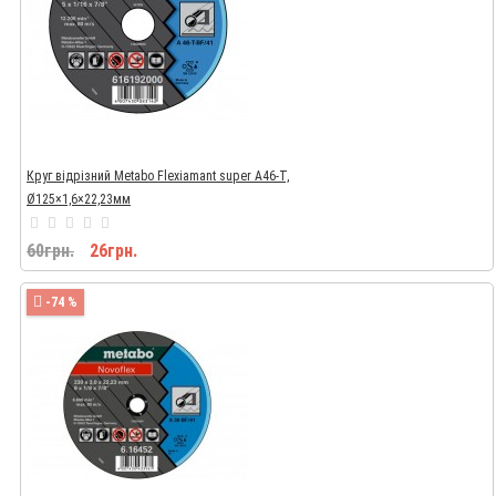
Круг відрізний Metabo Flexiamant super A46-T,
Ø125×1,6×22,23мм
60грн.
26грн.
-74 %