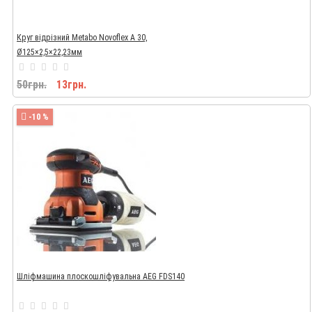
Круг відрізний Metabo Novoflex A 30,
Ø125×2,5×22,23мм
50грн.
13грн.
-10 %
Шліфмашина плоскошліфувальна AEG FDS140