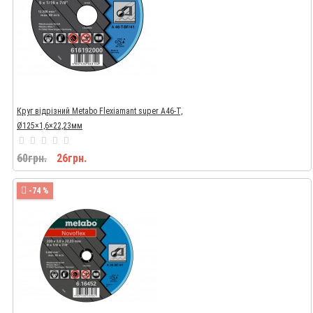
Круг відрізний Metabo Flexiamant super A46-T,
Ø125×1,6×22,23мм
60грн.
26грн.
-74 %