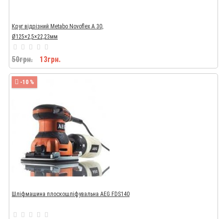
Круг відрізний Metabo Novoflex A 30,
Ø125×2,5×22,23мм
50грн.
13грн.
-10 %
Шліфмашина плоскошліфувальна AEG FDS140