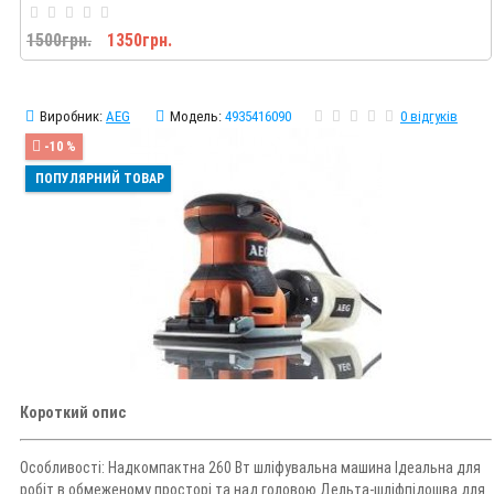
1500грн.
1350грн.
Виробник:
AEG
Модель:
4935416090
0 відгуків
-10 %
ПОПУЛЯРНИЙ ТОВАР
Короткий опис
Особливості: Надкомпактна 260 Вт шліфувальна машина Ідеальна для
робіт в обмеженому просторі та над головою Дельта-шліфпідошва для