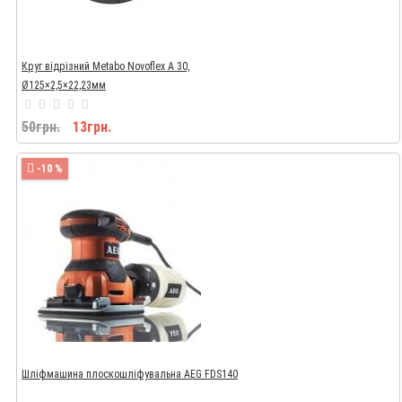
Круг відрізний Metabo Novoflex A 30,
Ø125×2,5×22,23мм
50грн.
13грн.
-10 %
Шліфмашина плоскошліфувальна AEG FDS140