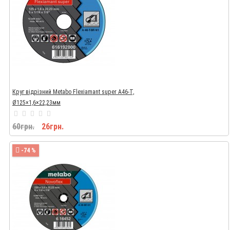
Круг відрізний Metabo Flexiamant super A46-T,
Ø125×1,6×22,23мм
60грн.
26грн.
-74 %