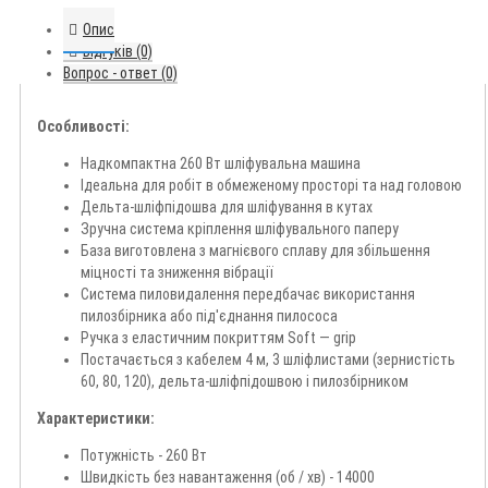
Опис
Відгуків (0)
Вопрос - ответ (0)
Особливості:
Надкомпактна 260 Вт шліфувальна машина
Ідеальна для робіт в обмеженому просторі та над головою
Дельта-шліфпідошва для шліфування в кутах
Зручна система кріплення шліфувального паперу
База виготовлена з магнієвого сплаву для збільшення
міцності та зниження вібрації
Система пиловидалення передбачає використання
пилозбірника або під'єднання пилососа
Ручка з еластичним покриттям Soft — grip
Постачається з кабелем 4 м, 3 шліфлистами (зернистість
60, 80, 120), дельта-шліфпідошвою і пилозбірником
Характеристики:
Потужність - 260 Вт
Швидкість без навантаження (об / хв) - 14000