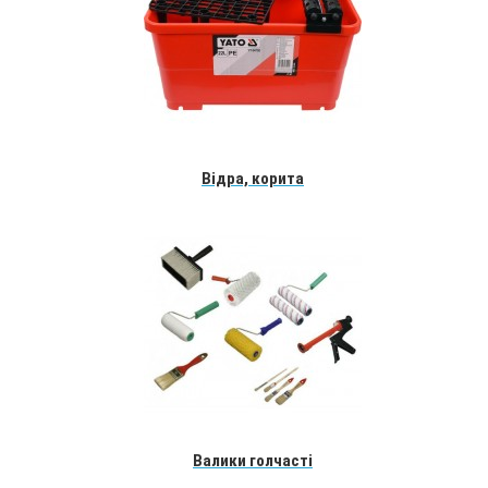
Відра, корита
Валики голчасті