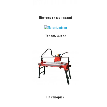
Пістолети монтажні
Пензлі, щітки
Плиткорізи