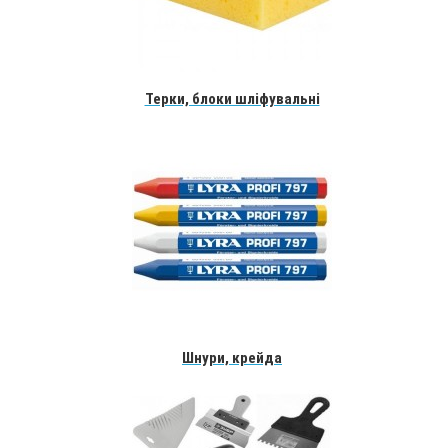
Терки, блоки шліфувальні
Шнури, крейда