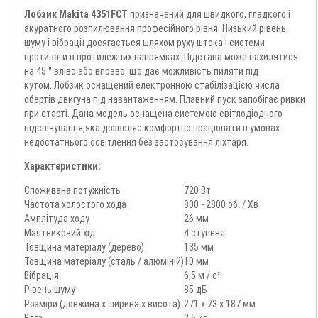
Лобзик Makita 4351FCT
призначений для швидкого, гладкого і
акуратного розпилювання професійного рівня. Низький рівень
шуму і вібрації досягається шляхом руху штока і системи
противаги в протилежних напрямках. Підстава може нахилятися
на 45 ° вліво або вправо, що дає можливість пиляти під
кутом. Лобзик оснащений електронною стабілізацією числа
обертів двигуна під навантаженням. Плавний пуск запобігає ривки
при старті. Дана модель оснащена системою світлодіодного
підсвічування,яка дозволяє комфортно працювати в умовах
недостатнього освітлення без застосування ліхтаря.
Характеристики:
Споживана потужність
720 Вт
Частота холостого хода
800 - 2800 об. / Хв
Амплітуда ходу
26 мм
Маятниковий хід
4 ступеня
Товщина матеріалу (дерево)
135 мм
Товщина матеріалу (сталь / алюміній)
10 мм
Вібрація
6,5 м / с²
Рівень шуму
85 дБ
Розміри (довжина х ширина х висота)
271 х 73 х 187 мм
Вага
2,5 кг