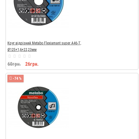
Круг відрізний Metabo Flexiamant super A46-T,
Ø125×1,6×22,23мм
60грн.
26грн.
-74 %