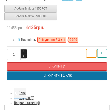
Лобзик Makita 4350FCТ
Лобзик Makita JV0600K
6135грн.
11458грн.
Наявність:
Очікування 2-3 дні
0.000
КУПИТИ
КУПИТИ В 1 КЛІК
Опис
Відгуків (0)
Вопрос - ответ (0)