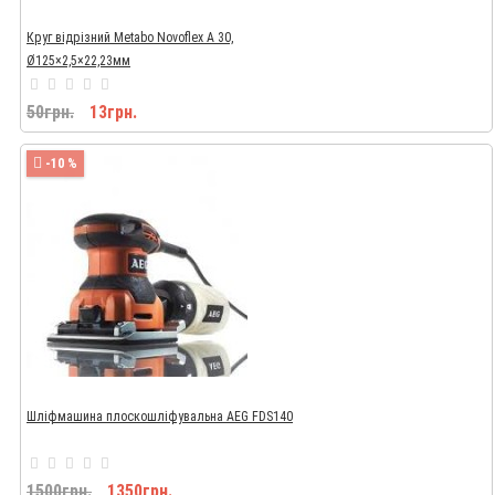
Круг відрізний Metabo Novoflex A 30,
Ø125×2,5×22,23мм
50грн.
13грн.
-10 %
Шліфмашина плоскошліфувальна AEG FDS140
1500грн.
1350грн.