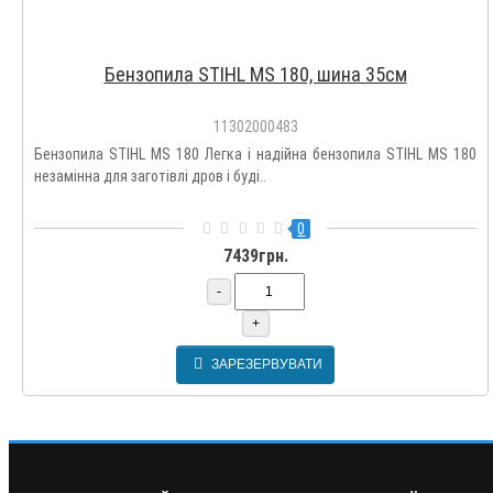
Бензопила STIHL MS 180, шина 35см
11302000483
Бензопила STIHL MS 180 Легка і надійна бензопила STIHL MS 180
незамінна для заготівлі дров і буді..
0
7439грн.
-
+
ЗАРЕЗЕРВУВАТИ