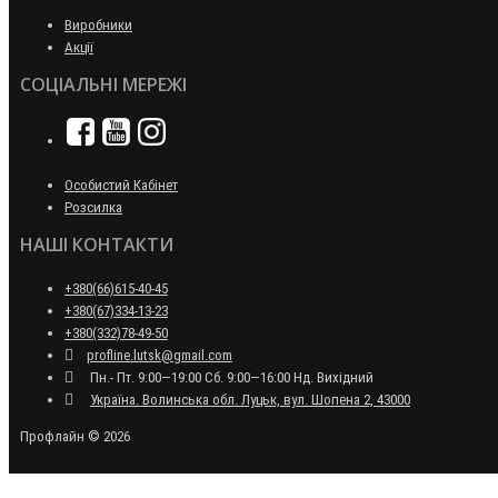
Виробники
Акції
СОЦІАЛЬНІ МЕРЕЖІ
Особистий Кабінет
Розсилка
НАШІ КОНТАКТИ
+380(66)615-40-45
+380(67)334-13-23
+380(332)78-49-50
profline.lutsk@gmail.com
Пн.- Пт. 9:00—19:00 Сб. 9:00—16:00 Нд. Вихідний
Україна. Волинська обл. Луцьк, вул. Шопена 2, 43000
Профлайн © 2026