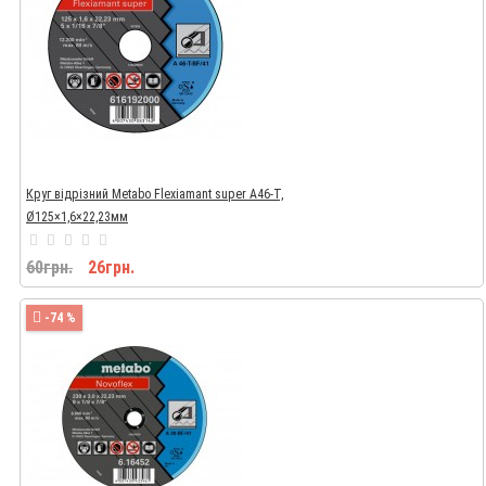
Круг відрізний Metabo Flexiamant super A46-T,
Ø125×1,6×22,23мм
60грн.
26грн.
-74 %