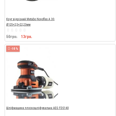
Круг відрізний Metabo Novoflex A 30,
Ø125×2,5×22,23мм
50грн.
13грн.
-10 %
Шліфмашина плоскошліфувальна AEG FDS140