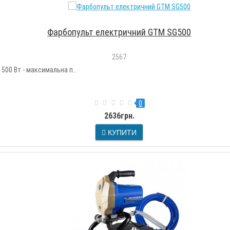
Фарбопульт електричний GTM SG500
2567
 500 Вт - максимальна п..
0
2636грн.
КУПИТИ