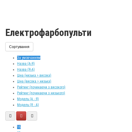
Електрофарбопульти
Сортування
За умовчанням
Назва (А-Я)
Назва (Я-А)
Ціна (низька > висока)
Ціна (висока > низька)
Рейтинг (починаючи з високого)
Рейтинг (починаючи з низького)
Модель (А - Я)
Модель (Я - А)
15