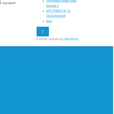
m
Придбання Інших Необ
к порожній!
Активів р
ІНСТРУМЕНТИ ТА
ОБЛАДНАННЯ
Блог
Я шукаю, наприклад,
бензопила