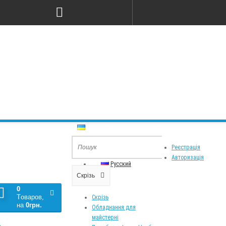
Мова
Особистий Кабінет
Реєстрація
Украинский
Авторизація
Русский
Скрізь
0
Tоваров,
Скрізь
на
0грн.
Обладнання для
майстерні