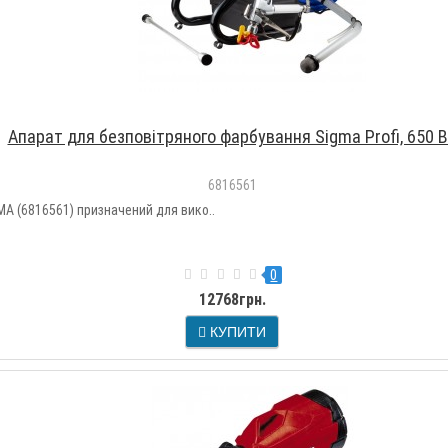
Апарат для безповітряного фарбування Sigma Profi, 650 
6816561
MA (6816561) призначений для вико..
0
12768грн.
КУПИТИ