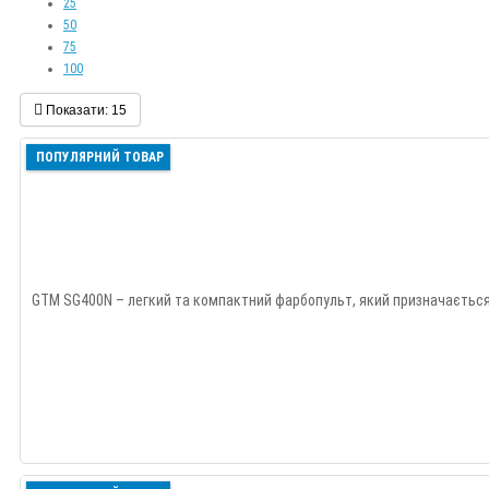
25
50
75
100
Показати:
15
ПОПУЛЯРНИЙ ТОВАР
GTM SG400N – легкий та компактний фарбопульт, який призначається 