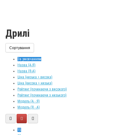
Дрилі
Сортування
За умовчанням
Назва (А-Я)
Назва (Я-А)
Ціна (низька > висока)
Ціна (висока > низька)
Рейтинг (починаючи з високого)
Рейтинг (починаючи з низького)
Модель (А - Я)
Модель (Я - А)
15