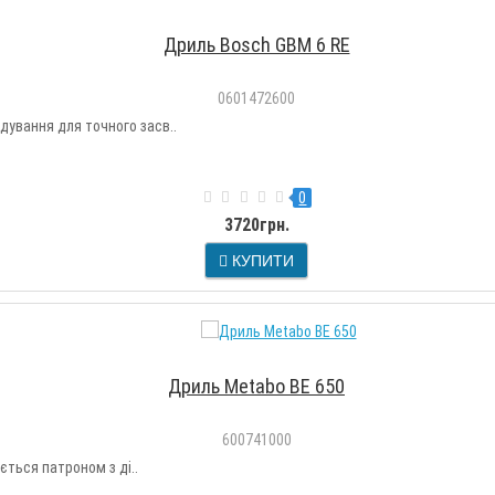
Дриль Bosch GBM 6 RE
0601472600
ування для точного засв..
0
3720грн.
КУПИТИ
Дриль Metabo BE 650
600741000
ться патроном з ді..