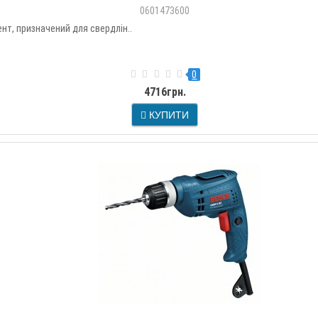
0601473600
нт, призначений для свердлін..
0
4716грн.
КУПИТИ