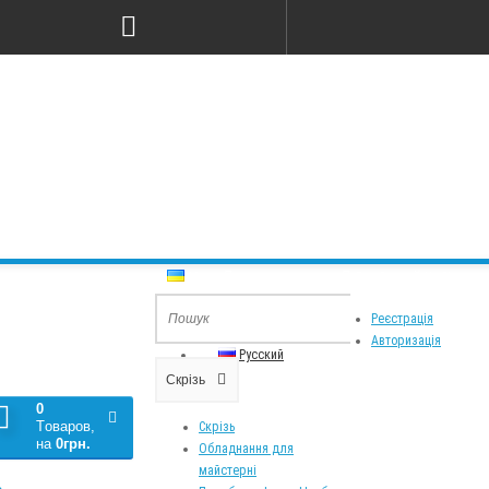
Мова
Особистий Кабінет
Реєстрація
Украинский
Авторизація
Русский
Скрізь
0
Tоваров,
Скрізь
на
0грн.
Обладнання для
майстерні