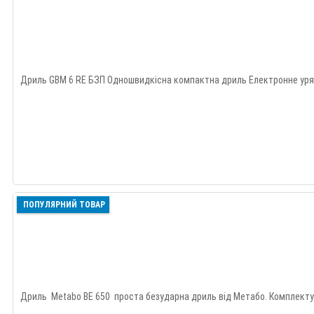
Дриль GBM 6 RE БЗП Одношвидкісна компактна дриль Електронне уряд
ПОПУЛЯРНИЙ ТОВАР
Дриль Metabo BE 650 проста безударна дриль від Метабо. Комплектує