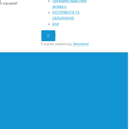
m
Придбання Інших Необ
к порожній!
Активів р
ІНСТРУМЕНТИ ТА
ОБЛАДНАННЯ
Блог
Я шукаю, наприклад,
бензопила