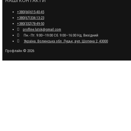
НАШІ КОНТАКТИ
+380(66)615-40-45
+380(67)334-13-23
+380(332)78-49-50
profline.lutsk@gmail.com
Пн.- Пт. 9:00—19:00 Сб. 9:00—16:00 Нд. Вихідний
Україна. Волинська обл. Луцьк, вул. Шопена 2, 43000
Профлайн © 2026