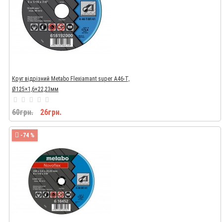
Круг відрізний Metabo Flexiamant super A46-T,
Ø125×1,6×22,23мм
60грн.
26грн.
-74 %