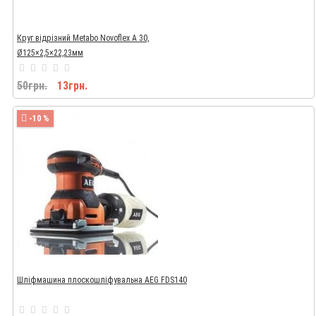
Круг відрізний Metabo Novoflex A 30,
Ø125×2,5×22,23мм
50грн.
13грн.
-10 %
Шліфмашина плоскошліфувальна AEG FDS140