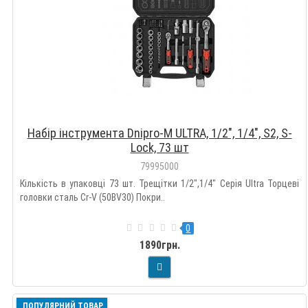
Набір інструмента Dnipro-M ULTRA, 1/2", 1/4", S2, S-
Lock, 73 шт
79995000
Кількість в упаковці 73 шт. Трещітки 1/2",1/4" Серія Ultra Торцеві
головки сталь Cr-V (50BV30) Покри..
0
1890грн.
ПОПУЛЯРНИЙ ТОВАР