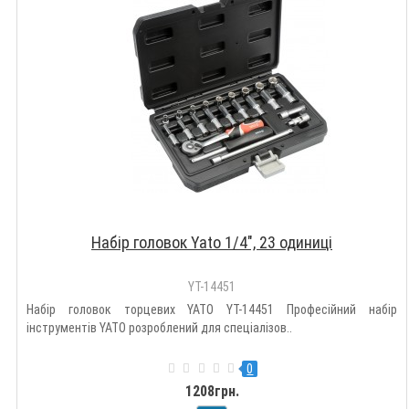
Набір головок Yato 1/4", 23 одиниці
YT-14451
Набір головок торцевих YATO YT-14451 Професійний набір
інструментів YATO розроблений для спеціалізов..
0
1208грн.