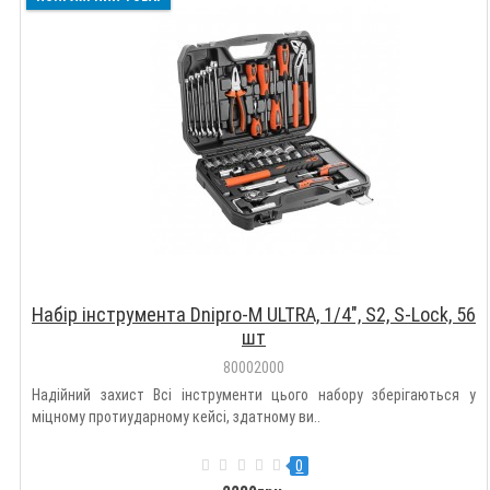
Набір інструмента Dnipro-M ULTRA, 1/4", S2, S-Lock, 56
шт
80002000
Надійний захист Всі інструменти цього набору зберігаються у
міцному протиударному кейсі, здатному ви..
0